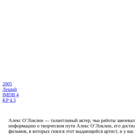
2005
Леший
IMDB
4
KP
4.3
Алекс О’Локлин — талантливый актер, чьи работы завоевал
информацию о творческом пути Алекс О’Локлин, его достиж
фильмов, в которых снялся этот выдающийся артист, и у вас