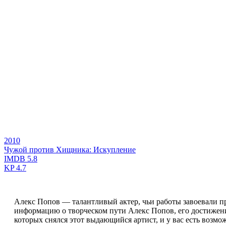
2010
Чужой против Хищника: Искупление
IMDB
5.8
KP
4.7
Алекс Попов — талантливый актер, чьи работы завоевали п
информацию о творческом пути Алекс Попов, его достижения
которых снялся этот выдающийся артист, и у вас есть возмо