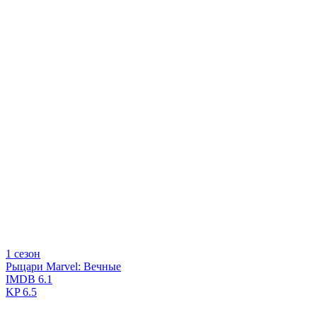
1 сезон
Рыцари Marvel: Вечные
IMDB
6.1
KP
6.5