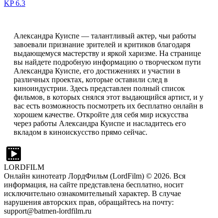
KP
6.3
Александра Куиспе — талантливый актер, чьи работы
завоевали признание зрителей и критиков благодаря
выдающемуся мастерству и яркой харизме. На странице
вы найдете подробную информацию о творческом пути
Александра Куиспе, его достижениях и участии в
различных проектах, которые оставили след в
киноиндустрии. Здесь представлен полный список
фильмов, в которых снялся этот выдающийся артист, и у
вас есть возможность посмотреть их бесплатно онлайн в
хорошем качестве. Откройте для себя мир искусства
через работы Александра Куиспе и насладитесь его
вкладом в киноискусство прямо сейчас.
LORDFILM
Онлайн кинотеатр ЛордФильм (LordFilm) ©
2026
. Вся
информация, на сайте представлена бесплатно, носит
исключительно ознакомительный характер. В случае
нарушения авторских прав, обращайтесь на почту:
support@batmen-lordfilm.ru