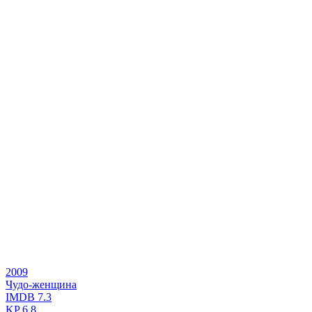
2009
Чудо-женщина
IMDB
7.3
KP
6.8