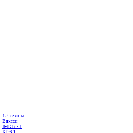
1-2 сезоны
Виксен
IMDB
7.1
KP
6.1