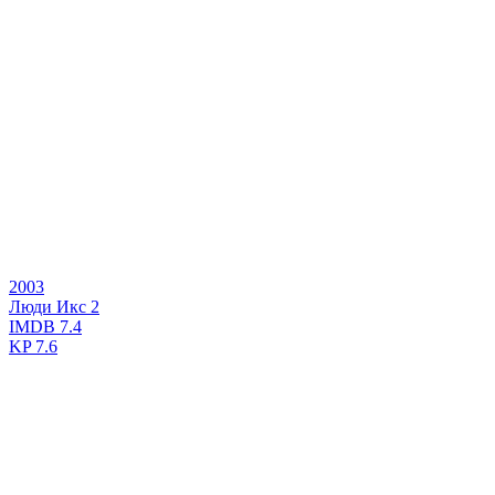
2003
Люди Икс 2
IMDB
7.4
KP
7.6