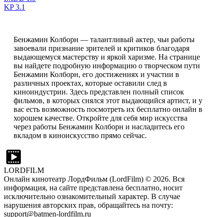
KP
3.1
Бенжамин Колборн — талантливый актер, чьи работы
завоевали признание зрителей и критиков благодаря
выдающемуся мастерству и яркой харизме. На странице
вы найдете подробную информацию о творческом пути
Бенжамин Колборн, его достижениях и участии в
различных проектах, которые оставили след в
киноиндустрии. Здесь представлен полный список
фильмов, в которых снялся этот выдающийся артист, и у
вас есть возможность посмотреть их бесплатно онлайн в
хорошем качестве. Откройте для себя мир искусства
через работы Бенжамин Колборн и насладитесь его
вкладом в киноискусство прямо сейчас.
LORDFILM
Онлайн кинотеатр ЛордФильм (LordFilm) ©
2026
. Вся
информация, на сайте представлена бесплатно, носит
исключительно ознакомительный характер. В случае
нарушения авторских прав, обращайтесь на почту:
support@batmen-lordfilm.ru