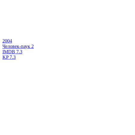
2004
Человек-паук 2
IMDB
7.3
KP
7.3