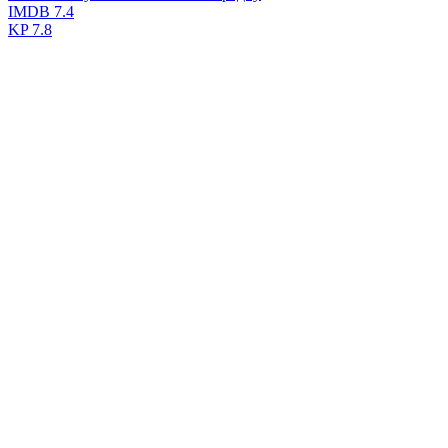
IMDB
7.4
KP
7.8