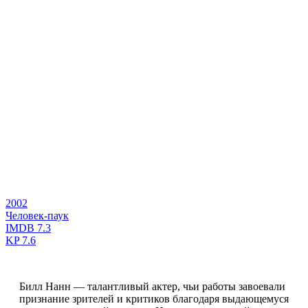
2002
Человек-паук
IMDB
7.3
KP
7.6
Билл Нанн — талантливый актер, чьи работы завоевали
признание зрителей и критиков благодаря выдающемуся