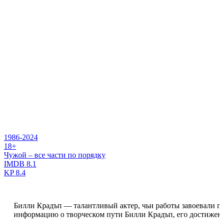
1986-2024
18+
Чужой – все части по порядку
IMDB
8.1
KP
8.4
Билли Крадъп — талантливый актер, чьи работы завоевали 
информацию о творческом пути Билли Крадъп, его достижен