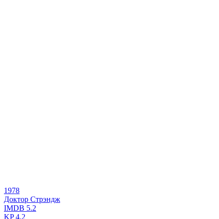
1978
Доктор Стрэндж
IMDB
5.2
KP
4.2