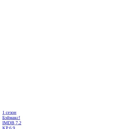
1 сезон
Бэймакс!
IMDB
7.2
KP
6.9