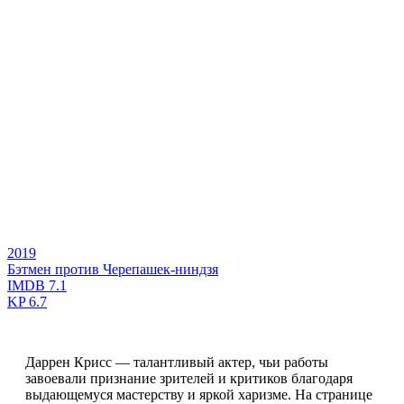
2019
Бэтмен против Черепашек-ниндзя
IMDB
7.1
KP
6.7
Даррен Крисс — талантливый актер, чьи работы
завоевали признание зрителей и критиков благодаря
выдающемуся мастерству и яркой харизме. На странице