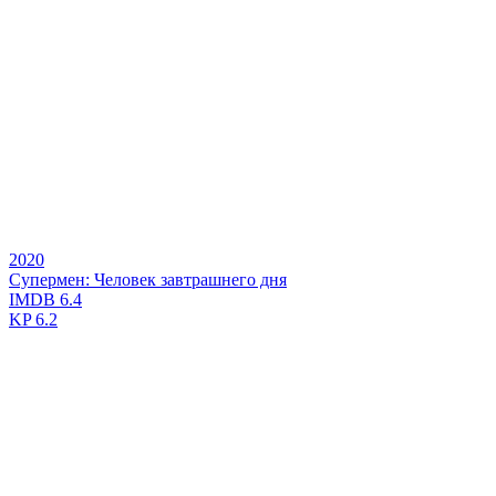
2020
Супермен: Человек завтрашнего дня
IMDB
6.4
KP
6.2