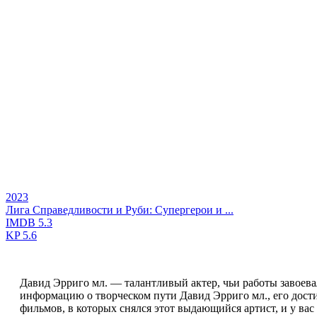
2023
Лига Справедливости и Руби: Супергерои и ...
IMDB
5.3
KP
5.6
Давид Эрриго мл. — талантливый актер, чьи работы завоев
информацию о творческом пути Давид Эрриго мл., его дости
фильмов, в которых снялся этот выдающийся артист, и у вас