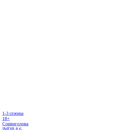
1-3 сезоны
18+
Сорвиголова
IMDB
8.6