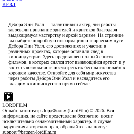
KP
8.1
Дебора Энн Уолл — талантливый актер, чьи работы
завоевали признание зрителей и критиков благодаря
выдающемуся мастерству и яркой харизме. На странице
вы найдете подробную информацию о творческом пути
Дебора Энн Уолл, его достижениях и участии в
различных проектах, которые оставили след в
киноиндустрии. Здесь представлен полный список
фильмов, в которых снялся этот выдающийся артист, и у
вас есть возможность посмотреть их бесплатно онлайн в
хорошем качестве. Откройте для себя мир искусства
через работы Дебора Энн Уолл и насладитесь его
вкладом в киноискусство прямо сейчас.
LORDFILM
Онлайн кинотеатр ЛордФильм (LordFilm) ©
2026
. Вся
информация, на сайте представлена бесплатно, носит
исключительно ознакомительный характер. В случае
нарушения авторских прав, обращайтесь на почту:
support@batmen-lordfilm.ru