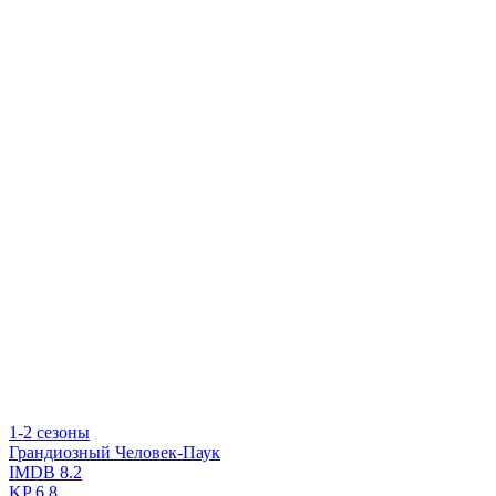
1-2 сезоны
Грандиозный Человек-Паук
IMDB
8.2
KP
6.8