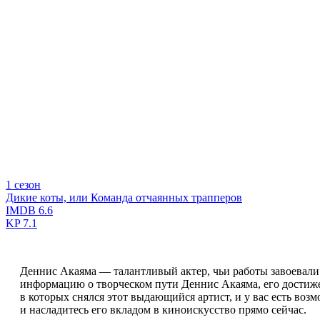
1 сезон
Дикие коты, или Команда отчаянных трапперов
IMDB
6.6
KP
7.1
Деннис Акаяма — талантливый актер, чьи работы завоевали
информацию о творческом пути Деннис Акаяма, его достиже
в которых снялся этот выдающийся артист, и у вас есть воз
и насладитесь его вкладом в киноискусство прямо сейчас.