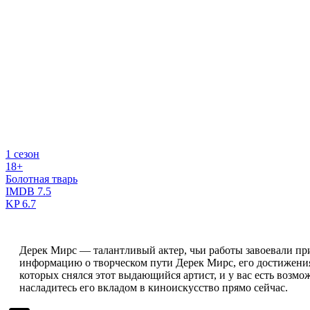
1 сезон
18+
Болотная тварь
IMDB
7.5
KP
6.7
Дерек Мирс — талантливый актер, чьи работы завоевали пр
информацию о творческом пути Дерек Мирс, его достижениях
которых снялся этот выдающийся артист, и у вас есть возмо
насладитесь его вкладом в киноискусство прямо сейчас.