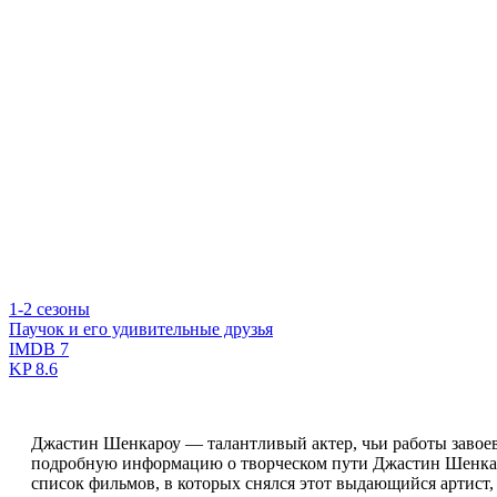
1-2 сезоны
Паучок и его удивительные друзья
IMDB
7
KP
8.6
Джастин Шенкароу — талантливый актер, чьи работы завоев
подробную информацию о творческом пути Джастин Шенкароу
список фильмов, в которых снялся этот выдающийся артист, 