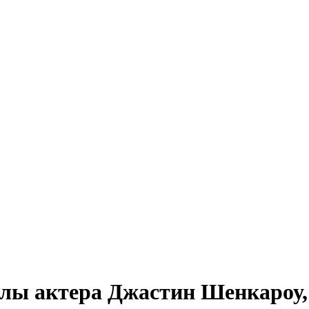
лы актера Джастин Шенкароу,