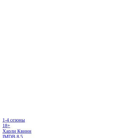
1-4 сезоны
18+
Харли Квинн
IMDB
8.5