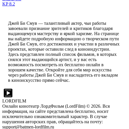
KP
8.2
Джей Би Смув — талантливый актер, чьи работы
завоевали признание зрителей и критиков благодаря
выдающемуся мастерству и яркой харизме. На странице
вы найдете подробную информацию о творческом пути
Джей Би Смув, его достижениях и участии в различных
проектах, которые оставили след в киноиндустрии.
Здесь представлен полный список фильмов, в которых
снялся этот выдающийся артист, и у вас есть
возможность посмотреть их бесплатно онлайн в
хорошем качестве. Откройте для себя мир искусства
через работы Джей Би Смув и насладитесь его вкладом
в киноискусство прямо сейчас.
LORDFILM
Онлайн кинотеатр ЛордФильм (LordFilm) ©
2026
. Вся
информация, на сайте представлена бесплатно, носит
исключительно ознакомительный характер. В случае
нарушения авторских прав, обращайтесь на почту:
support@batmen-lordfilm.ru