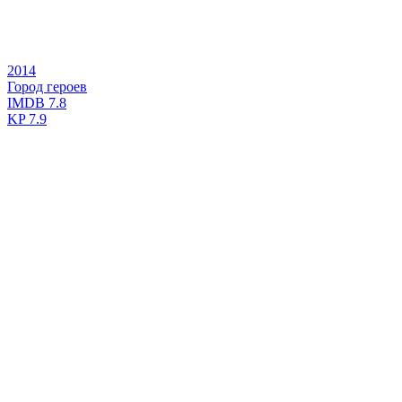
2014
Город героев
IMDB
7.8
KP
7.9