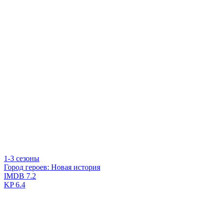
1-3 сезоны
Город героев: Новая история
IMDB
7.2
KP
6.4