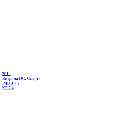
2019
Витрина DC: Смерть
IMDB
7.9
KP
7.4