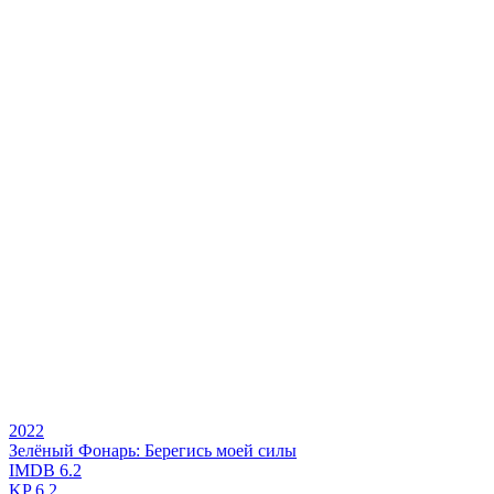
2022
Зелёный Фонарь: Берегись моей силы
IMDB
6.2
KP
6.2