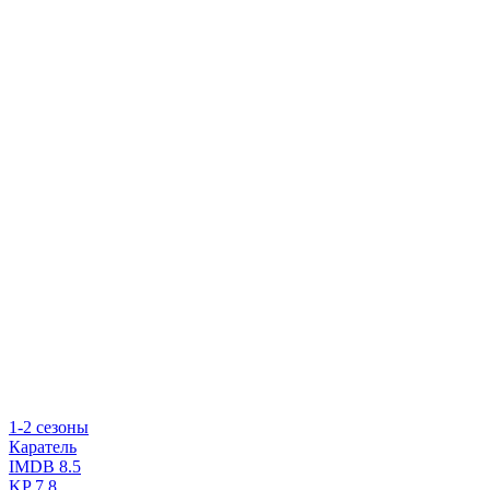
1-2 сезоны
Каратель
IMDB
8.5
KP
7.8