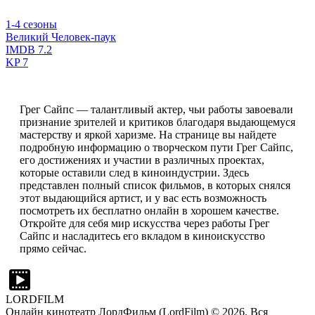
1-4 сезоны
Великий Человек-паук
IMDB
7.2
KP
7
Грег Сайпс — талантливый актер, чьи работы завоевали
признание зрителей и критиков благодаря выдающемуся
мастерству и яркой харизме. На странице вы найдете
подробную информацию о творческом пути Грег Сайпс,
его достижениях и участии в различных проектах,
которые оставили след в киноиндустрии. Здесь
представлен полный список фильмов, в которых снялся
этот выдающийся артист, и у вас есть возможность
посмотреть их бесплатно онлайн в хорошем качестве.
Откройте для себя мир искусства через работы Грег
Сайпс и насладитесь его вкладом в киноискусство
прямо сейчас.
LORDFILM
Онлайн кинотеатр ЛордФильм (LordFilm) ©
2026
. Вся