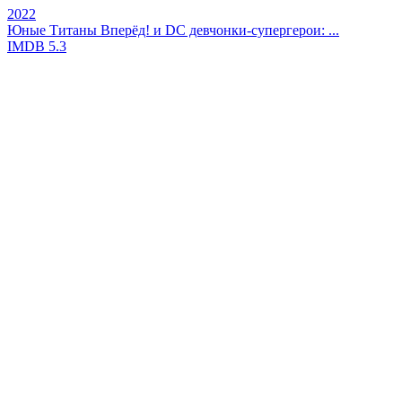
2022
Юные Титаны Вперёд! и DC девчонки-супергерои: ...
IMDB
5.3