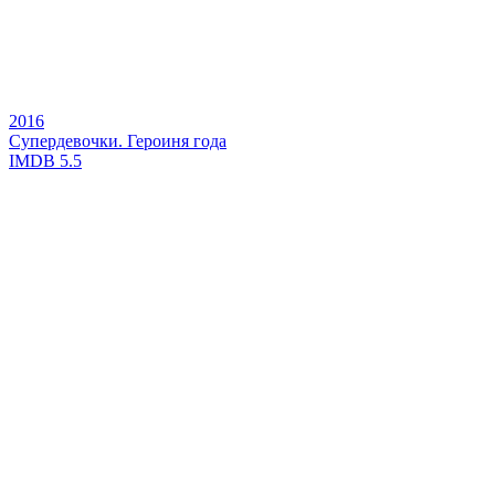
2016
Супердевочки. Героиня года
IMDB
5.5