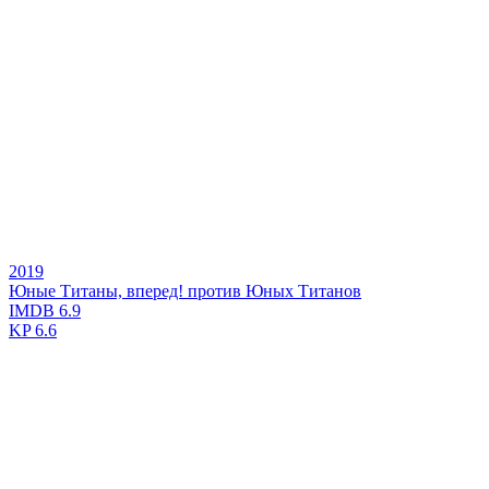
2019
Юные Титаны, вперед! против Юных Титанов
IMDB
6.9
KP
6.6