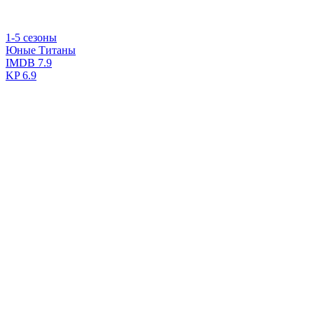
1-5 сезоны
Юные Титаны
IMDB
7.9
KP
6.9