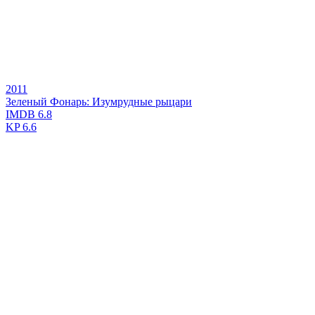
2011
Зеленый Фонарь: Изумрудные рыцари
IMDB
6.8
KP
6.6