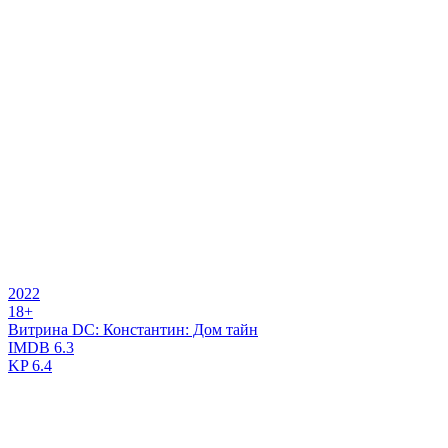
2022
18+
Витрина DC: Константин: Дом тайн
IMDB
6.3
KP
6.4