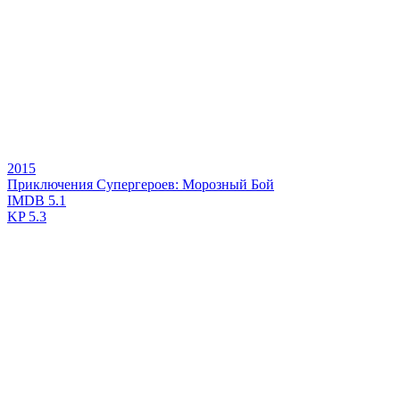
2015
Приключения Супергероев: Морозный Бой
IMDB
5.1
KP
5.3