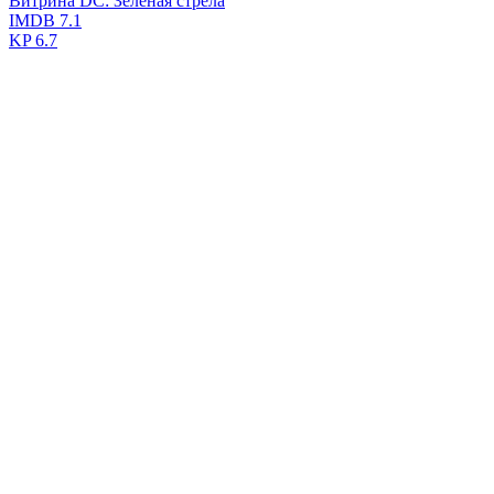
Витрина DC: Зеленая стрела
IMDB
7.1
KP
6.7