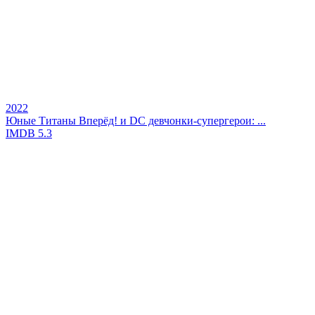
2022
Юные Титаны Вперёд! и DC девчонки-супергерои: ...
IMDB
5.3