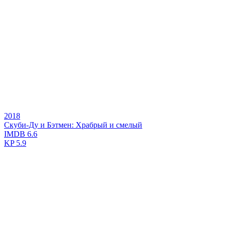
2018
Скуби-Ду и Бэтмен: Храбрый и смелый
IMDB
6.6
KP
5.9