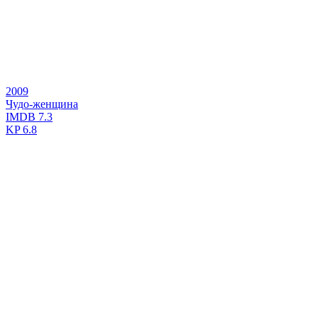
2009
Чудо-женщина
IMDB
7.3
KP
6.8