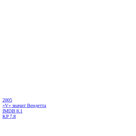
2005
«V» значит Вендетта
IMDB
8.1
KP
7.8