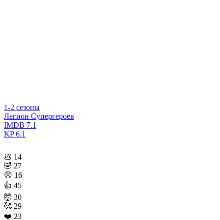
1-2 сезоны
Легион Супергероев
IMDB
7.1
KP
6.1
💩
14
🤣
27
😠
16
👍
45
🤯
30
🥰
29
❤️
23