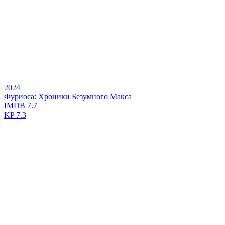
2024
Фуриоса: Хроники Безумного Макса
IMDB
7.7
KP
7.3