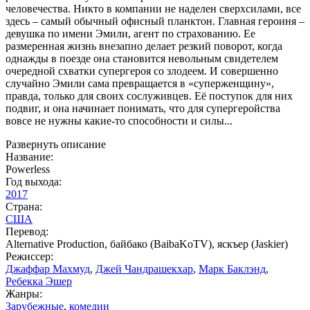
человечества. Никто в компании не наделен сверхсилами, все
здесь – самый обычный офисный планктон. Главная героиня –
девушка по имени Эмили, агент по страхованию. Ее
размеренная жизнь внезапно делает резкий поворот, когда
однажды в поезде она становится невольным свидетелем
очередной схватки супергероя со злодеем. И совершенно
случайно Эмили сама превращается в «суперженщину»,
правда, только для своих сослуживцев. Её поступок для них
подвиг, и она начинает понимать, что для супергеройства
вовсе не нужны какие-то способности и силы...
Развернуть описание
Название:
Powerless
Год выхода:
2017
Страна:
США
Перевод:
Alternative Production, байбако (BaibaKoTV), яскъер (Jaskier)
Режиссер:
Джаффар Махмуд
,
Джей Чандрашекхар
,
Марк Баклэнд
,
Ребекка Эшер
Жанры:
Зарубежные
,
комедии