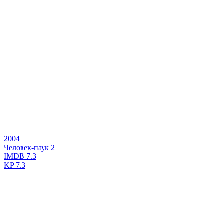
2004
Человек-паук 2
IMDB
7.3
KP
7.3