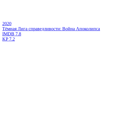
2020
Тёмная Лига справедливости: Война Апоколипса
IMDB
7.8
KP
7.2