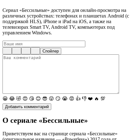
Сериал «Бессильные» доступен для онлайн-просмотра на
различных устройствах: телефонах и планшетах Android (с
поддержкой HLS), iPhone и iPad на iOS, а также на
телевизорах Smart TV, Android TV, компьютерах под
управлением Windows.
Спойлер
😀
😂
🤣
😍
😘
😊
😎
😜
😏
😭
😡
👍
👎
❤️
🔥
💯
О сериале «Бессильные»
Приветствуем вас на странице сериала «Бессильные»
(оригинальное название — «Powerless») 2017 года от