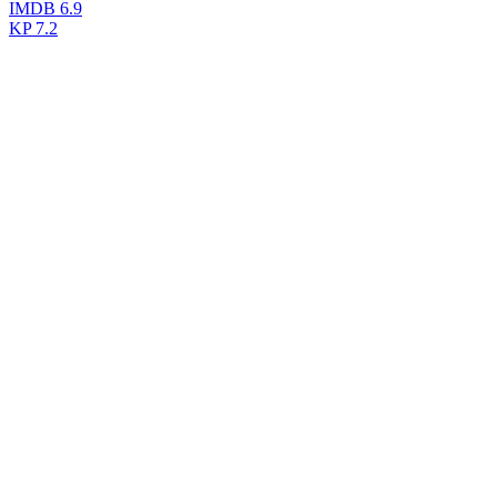
IMDB
6.9
KP
7.2