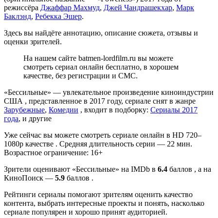
режиссёра
Джаффар Махмуд
,
Джей Чандрашекхар
,
Марк
Баклэнд
,
Ребекка Эшер
.
Здесь вы найдёте аннотацию, описание сюжета, отзывы и
оценки зрителей.
На нашем сайте batmen-lordfilm.ru вы можете
смотреть сериал онлайн бесплатно, в хорошем
качестве, без регистрации и СМС.
«Бессильные» — увлекательное произведение киноиндустрии
США , представленное в 2017 году, сериале снят в жанре
Зарубежные
,
Комедии
, входит в подборку:
Сериалы 2017
года
, и другие
Уже сейчас вы можете смотреть сериале онлайн в HD 720–
1080p качестве . Средняя длительность серии — 22 мин.
Возрастное ограничение: 16+
Зрители оценивают «Бессильные» на IMDb в
6.4
баллов , а на
КиноПоиск —
5.9
баллов .
Рейтинги сериалы помогают зрителям оценить качество
контента, выбрать интересные проекты и понять, насколько
сериале популярен и хорошо принят аудиторией.