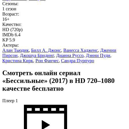
Сезоны:
1 сезон
Возраст:
16+
Качество:
HD (720p)
IMDb 6.4
KP 5.9
Актеры:
Алан Тьюдик
,
Билл А. Джонс
,
Ванесса Хадженс
,
Дженни
Пирсон
,
Джошуа Бридинг
,
Дианна Руссо
,
Дэнни Пуди
,
Кристина Кирк
,
Рон Фанчес
,
Сандра Пурпуро
Смотреть онлайн сериал
«Бессильные» (2017) в HD 720–1080
качестве бесплатно
Плеер 1