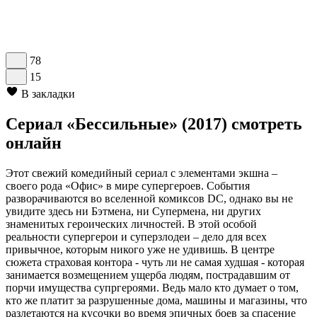
78
15
В закладки
Сериал «Бессильные» (2017) смотреть
онлайн
Этот свежий комедийный сериал с элементами экшна –
своего рода «Офис» в мире супергероев. События
разворачиваются во вселенной комиксов DC, однако вы не
увидите здесь ни Бэтмена, ни Супермена, ни других
знаменитых героических личностей. В этой особой
реальности супергерои и суперзлодеи – дело для всех
привычное, которым никого уже не удивишь. В центре
сюжета страховая контора - чуть ли не самая худшая - которая
занимается возмещением ущерба людям, пострадавшим от
порчи имущества супргероями. Ведь мало кто думает о том,
кто же платит за разрушенные дома, машины и магазины, что
разлетаются на кусочки во время эпичных боев за спасение