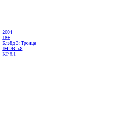
2004
18+
Блэйд 3: Троица
IMDB
5.8
KP
6.1