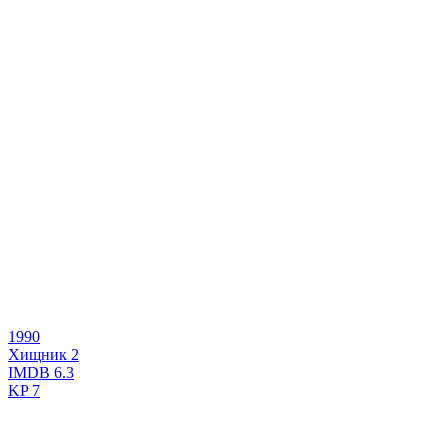
1990
Хищник 2
IMDB
6.3
KP
7