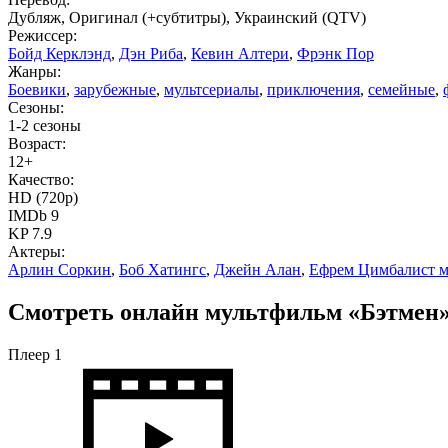
Дубляж, Оригинал (+субтитры), Украинский (QTV)
Режиссер:
Бойд Керклэнд
,
Дэн Риба
,
Кевин Алтери
,
Фрэнк Пор
Жанры:
Боевики
,
зарубежные
,
мультсериалы
,
приключения
,
семейные
,
Сезоны:
1-2 сезоны
Возраст:
12+
Качество:
HD (720p)
IMDb 9
KP 7.9
Актеры:
Арлин Соркин
,
Боб Хатингс
,
Джейн Алан
,
Ефрем Цимбалист м
Смотреть онлайн мультфильм «Бэтмен» 
Плеер 1