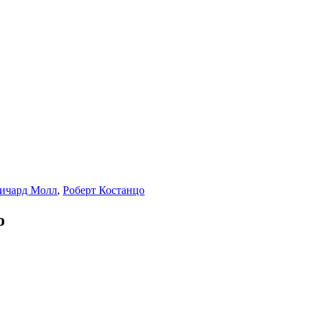
ичард Молл
,
Роберт Костанцо
о