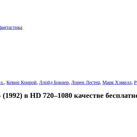
фантастика
л.
,
Кевин Конрой
,
Ллойд Бокнер
,
Лорен Лестер
,
Марк Хэмилл
,
Р
(1992) в HD 720–1080 качестве бесплатн