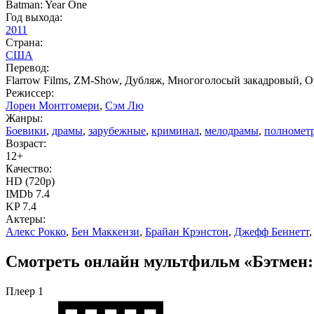
Batman: Year One
Год выхода:
2011
Страна:
США
Перевод:
Flarrow Films, ZM-Show, Дубляж, Многоголосый закадровый, О
Режиссер:
Лорен Монтгомери
,
Сэм Лю
Жанры:
Боевики
,
драмы
,
зарубежные
,
криминал
,
мелодрамы
,
полномет
Возраст:
12+
Качество:
HD (720p)
IMDb 7.4
KP 7.4
Актеры:
Алекс Рокко
,
Бен Маккензи
,
Брайан Крэнстон
,
Джефф Беннетт
Смотреть онлайн мультфильм «Бэтмен: Г
Плеер 1