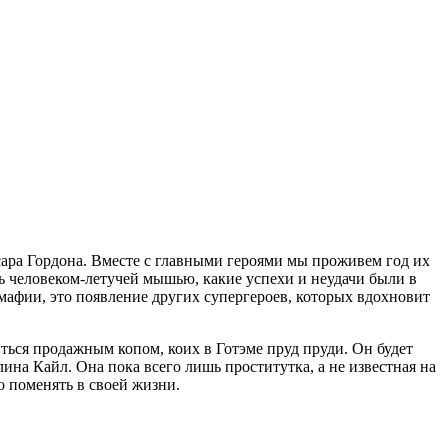
сара Гордона. Вместе с главными героями мы проживем год их
ть человеком-летучей мышью, какие успехи и неудачи были в
 мафии, это появление других супергероев, которых вдохновит
иться продажным копом, коих в Готэме пруд пруди. Он будет
на Кайл. Она пока всего лишь проститутка, а не известная на
о поменять в своей жизни.