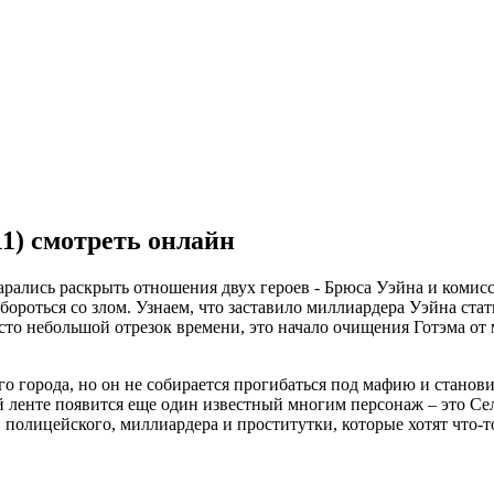
1) смотреть онлайн
рались раскрыть отношения двух героев - Брюса Уэйна и комис
бороться со злом. Узнаем, что заставило миллиардера Уэйна ста
осто небольшой отрезок времени, это начало очищения Готэма от
ого города, но он не собирается прогибаться под мафию и станов
 ленте появится еще один известный многим персонаж – это Сели
 полицейского, миллиардера и проститутки, которые хотят что-т