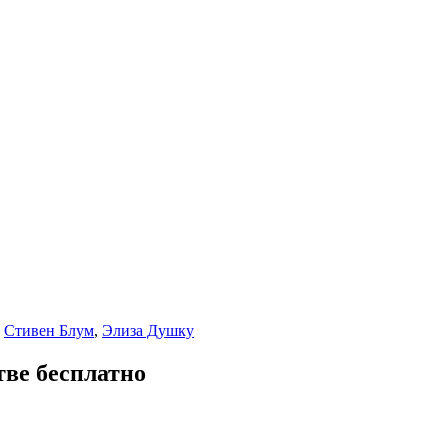
,
Стивен Блум
,
Элиза Душку
тве бесплатно