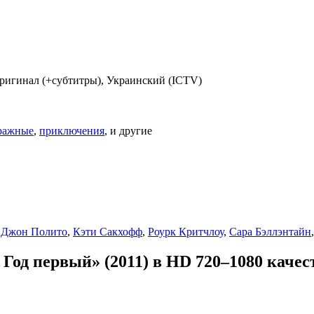
ригинал (+субтитры), Украинский (ICTV)
ражные
,
приключения
, и другие
,
Джон Полито
,
Кэти Сакхофф
,
Роурк Критчлоу
,
Сара Бэллэнтайн
од первый» (2011) в HD 720–1080 качес