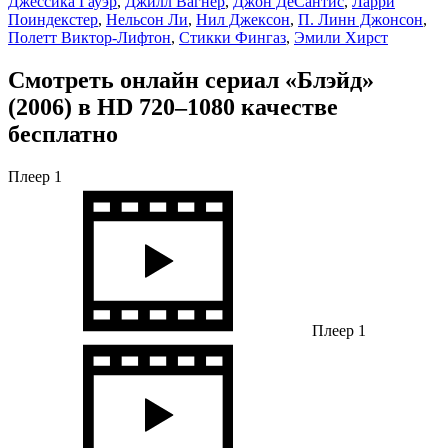
Джессика Гауэр
,
Джилл Вагнер
,
Джон ДеСантис
,
Ларри
Поиндекстер
,
Нельсон Ли
,
Нил Джексон
,
П. Линн Джонсон
,
Полетт Виктор-Лифтон
,
Стикки Фингаз
,
Эмили Хирст
Смотреть онлайн сериал «Блэйд»
(2006) в HD 720–1080 качестве
бесплатно
Плеер 1
Плеер 1