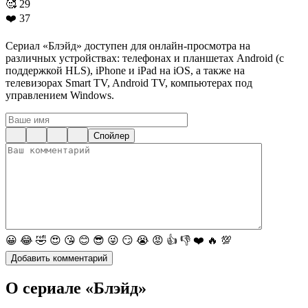
🥰
29
❤️
37
Сериал «Блэйд» доступен для онлайн-просмотра на
различных устройствах: телефонах и планшетах Android (с
поддержкой HLS), iPhone и iPad на iOS, а также на
телевизорах Smart TV, Android TV, компьютерах под
управлением Windows.
Спойлер
😀
😂
🤣
😍
😘
😊
😎
😜
😏
😭
😡
👍
👎
❤️
🔥
💯
О сериале «Блэйд»