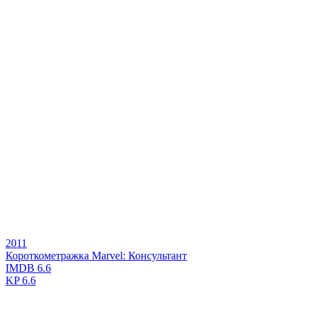
2011
Короткометражка Marvel: Консультант
IMDB
6.6
KP
6.6