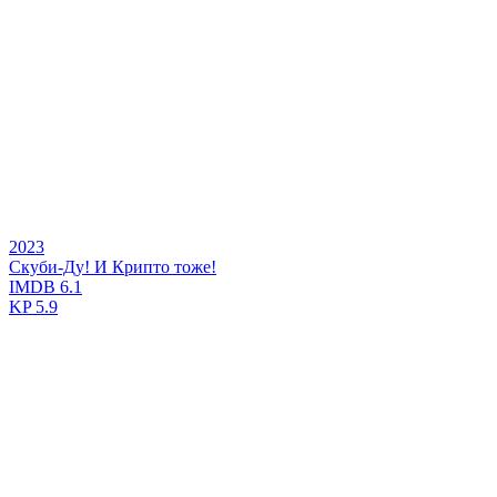
2023
Скуби-Ду! И Крипто тоже!
IMDB
6.1
KP
5.9