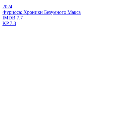
2024
Фуриоса: Хроники Безумного Макса
IMDB
7.7
KP
7.3