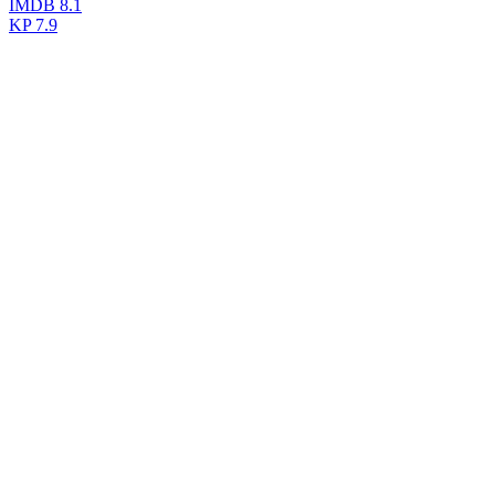
IMDB
8.1
KP
7.9