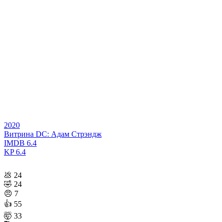
2020
Витрина DC: Адам Стрэндж
IMDB
6.4
KP
6.4
💩
24
🤣
24
😠
7
👍
55
🤯
33