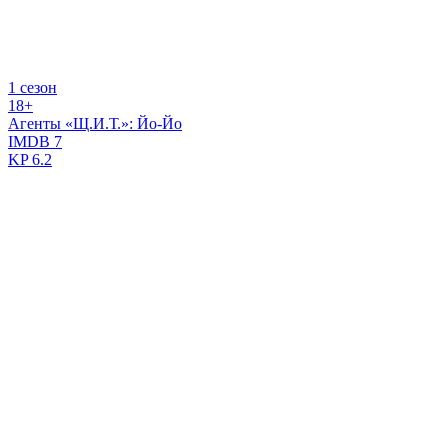
1 сезон
18+
Агенты «Щ.И.Т.»: Йо-Йо
IMDB
7
KP
6.2