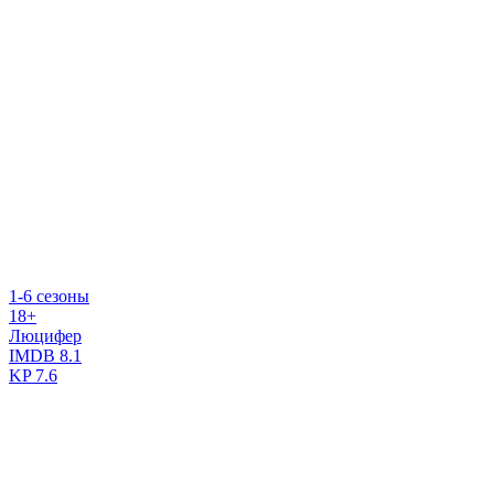
1-6 сезоны
18+
Люцифер
IMDB
8.1
KP
7.6