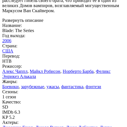
расследует гибель своего брата, что приводит ее в один из
великих Домов вампиров, возглавляемый могущественным
Маркусом Ван Скайвером.
Развернуть описание
Название:
Blade: The Series
Год выхода:
2006
Страна:
США
Перевод:
НТВ
Режиссер:
Алекс Чаппл
,
Майкл Робисон
,
Норберто Барба
,
Феликс
Энрикез Алькала
Жанры:
Боевики
,
зарубежные
,
ужасы
,
фантастика
,
фэнтези
Сезоны:
1 сезон
Качество:
SD
IMDb 6.3
KP 5.2
Актеры: