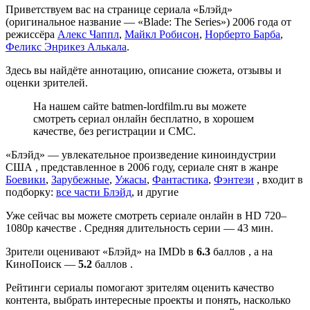
Приветствуем вас на странице сериала «Блэйд»
(оригинальное название — «Blade: The Series») 2006 года от
режиссёра
Алекс Чаппл
,
Майкл Робисон
,
Норберто Барба
,
Феликс Энрикез Алькала
.
Здесь вы найдёте аннотацию, описание сюжета, отзывы и
оценки зрителей.
На нашем сайте batmen-lordfilm.ru вы можете
смотреть сериал онлайн бесплатно, в хорошем
качестве, без регистрации и СМС.
«Блэйд» — увлекательное произведение киноиндустрии
США , представленное в 2006 году, сериале снят в жанре
Боевики
,
Зарубежные
,
Ужасы
,
Фантастика
,
Фэнтези
, входит в
подборку:
все части Блэйд
, и другие
Уже сейчас вы можете смотреть сериале онлайн в HD 720–
1080p качестве . Средняя длительность серии — 43 мин.
Зрители оценивают «Блэйд» на IMDb в
6.3
баллов , а на
КиноПоиск —
5.2
баллов .
Рейтинги сериалы помогают зрителям оценить качество
контента, выбрать интересные проекты и понять, насколько