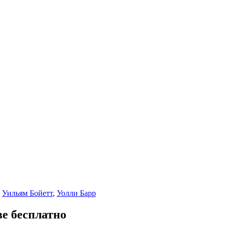
,
Уильям Бойетт
,
Уолли Барр
ве бесплатно