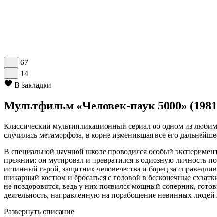
67
14
В закладки
Мультфильм «Человек-паук 5000» (1981
Классический мультипликационный сериал об одном из любимы
случилась метаморфоза, в корне изменившая все его дальней
В специальной научной школе проводился особый эксперимент, 
прежним: он мутировал и превратился в одиозную личность по
истинный герой, защитник человечества и борец за справедливо
шикарный костюм и бросаться с головой в бесконечные схватк
не поздоровится, ведь у них появился мощный соперник, гото
деятельность, направленную на порабощение невинных люде
Развернуть описание