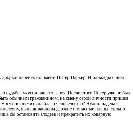
, добрый паренек по имени Питер Паркер. И однажды с ним
ею судьбы, укусил нашего героя. После этого Питер уже не был
 быть обычным гражданином, на смену серой личности пришел
ы могут послужить на благо человечества? Нужно надевать
 Хамелеону, вынашивающим дерзкие и опасные планы, сильно
лишь бы остановить злодеев и прекратить их коварную