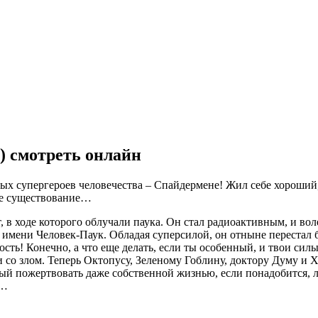
) смотреть онлайн
х супергероев человечества – Спайдермене! Жил себе хороший
шее существование…
в ходе которого облучали паука. Он стал радиоактивным, и вол
 имени Человек-Паук. Обладая суперсилой, он отныне перестал
сть! Конечно, а что еще делать, если ты особенный, и твои сил
и со злом. Теперь Октопусу, Зеленому Гоблину, доктору Думу и
вый пожертвовать даже собственной жизнью, если понадобится, 
й…