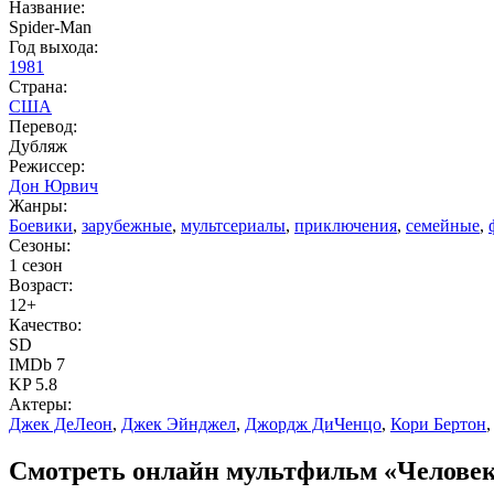
Название:
Spider-Man
Год выхода:
1981
Страна:
США
Перевод:
Дубляж
Режиссер:
Дон Юрвич
Жанры:
Боевики
,
зарубежные
,
мультсериалы
,
приключения
,
семейные
,
Сезоны:
1 сезон
Возраст:
12+
Качество:
SD
IMDb 7
KP 5.8
Актеры:
Джек ДеЛеон
,
Джек Эйнджел
,
Джордж ДиЧенцо
,
Кори Бертон
Смотреть онлайн мультфильм «Человек-п