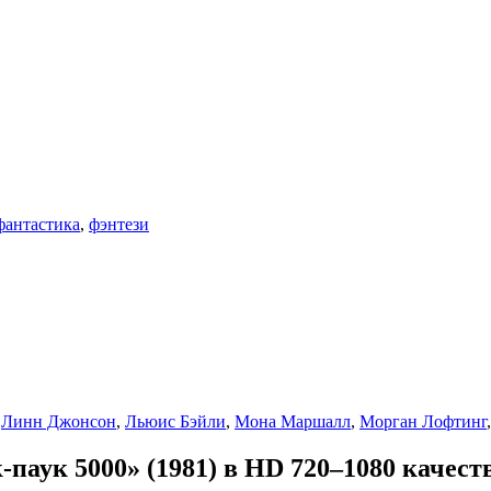
фантастика
,
фэнтези
,
Линн Джонсон
,
Льюис Бэйли
,
Мона Маршалл
,
Морган Лофтинг
аук 5000» (1981) в HD 720–1080 качест