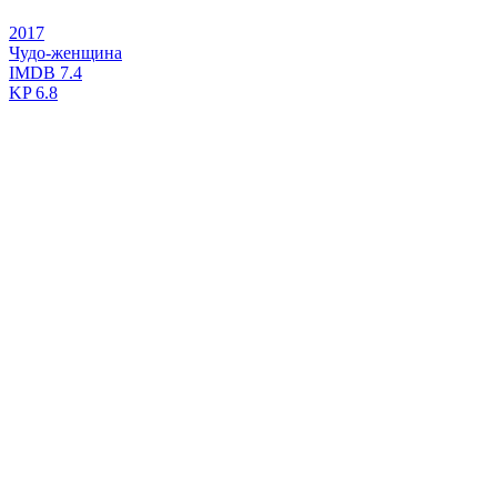
2017
Чудо-женщина
IMDB
7.4
KP
6.8