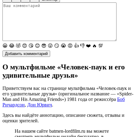
😀
😂
🤣
😍
😘
😊
😎
😜
😏
😭
😡
👍
👎
❤️
🔥
💯
О мультфильме «Человек-паук и его
удивительные друзья»
Приветствуем вас на странице мультфильма «Человек-паук и
его удивительные друзья» (оригинальное название — «Spider-
Man and His Amazing Friends») 1981 года от режиссёра
Боб
Ричардсон
,
Дон Юрвич
.
Здесь вы найдёте аннотацию, описание сюжета, отзывы и
оценки зрителей.
На нашем сайте batmen-lordfilm.ru вы можете
смотреть мультфильм онлайн бесплатно, в