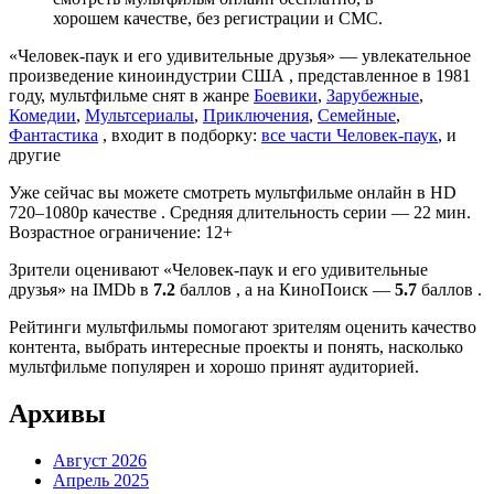
хорошем качестве, без регистрации и СМС.
«Человек-паук и его удивительные друзья» — увлекательное
произведение киноиндустрии США , представленное в 1981
году, мультфильме снят в жанре
Боевики
,
Зарубежные
,
Комедии
,
Мультсериалы
,
Приключения
,
Семейные
,
Фантастика
, входит в подборку:
все части Человек-паук
, и
другие
Уже сейчас вы можете смотреть мультфильме онлайн в HD
720–1080p качестве . Средняя длительность серии — 22 мин.
Возрастное ограничение: 12+
Зрители оценивают «Человек-паук и его удивительные
друзья» на IMDb в
7.2
баллов , а на КиноПоиск —
5.7
баллов .
Рейтинги мультфильмы помогают зрителям оценить качество
контента, выбрать интересные проекты и понять, насколько
мультфильме популярен и хорошо принят аудиторией.
Архивы
Август 2026
Апрель 2025