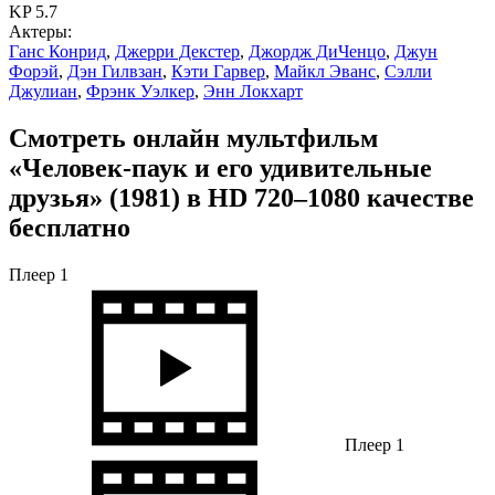
KP 5.7
Актеры:
Ганс Конрид
,
Джерри Декстер
,
Джордж ДиЧенцо
,
Джун
Форэй
,
Дэн Гилвзан
,
Кэти Гарвер
,
Майкл Эванс
,
Сэлли
Джулиан
,
Фрэнк Уэлкер
,
Энн Локхарт
Смотреть онлайн мультфильм
«Человек-паук и его удивительные
друзья» (1981) в HD 720–1080 качестве
бесплатно
Плеер 1
Плеер 1