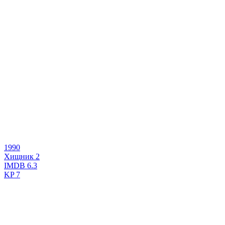
1990
Хищник 2
IMDB
6.3
KP
7