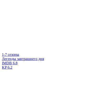
1-7 сезоны
Легенды завтрашнего дня
IMDB
6.8
KP
6.2