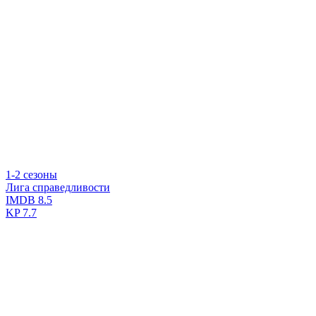
1-2 сезоны
Лига справедливости
IMDB
8.5
KP
7.7