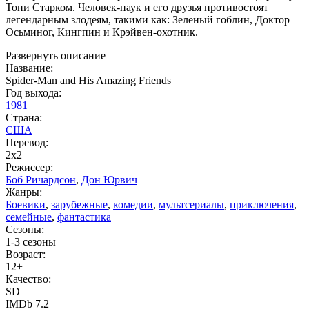
Тони Старком. Человек-паук и его друзья противостоят
легендарным злодеям, такими как: Зеленый гоблин, Доктор
Осьминог, Кингпин и Крэйвен-охотник.
Развернуть описание
Название:
Spider-Man and His Amazing Friends
Год выхода:
1981
Страна:
США
Перевод:
2x2
Режиссер:
Боб Ричардсон
,
Дон Юрвич
Жанры:
Боевики
,
зарубежные
,
комедии
,
мультсериалы
,
приключения
,
семейные
,
фантастика
Сезоны:
1-3 сезоны
Возраст:
12+
Качество:
SD
IMDb 7.2