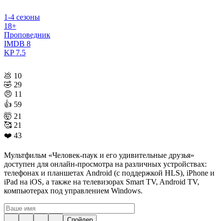
1-4 сезоны
18+
Проповедник
IMDB
8
KP
7.5
💩
10
🤣
29
😠
11
👍
59
🤯
21
🥰
21
❤️
43
Мультфильм «Человек-паук и его удивительные друзья»
доступен для онлайн-просмотра на различных устройствах:
телефонах и планшетах Android (с поддержкой HLS), iPhone и
iPad на iOS, а также на телевизорах Smart TV, Android TV,
компьютерах под управлением Windows.
Спойлер