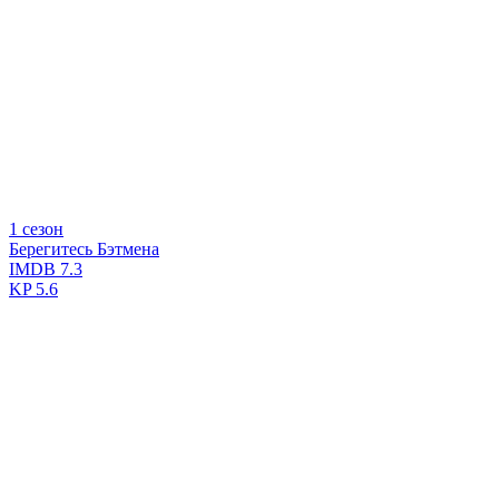
1 сезон
Берегитесь Бэтмена
IMDB
7.3
KP
5.6