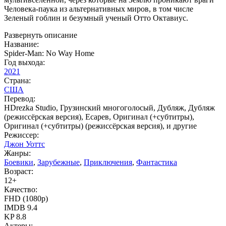
Человека-паука из альтернативных миров, в том числе
Зеленый гоблин и безумный ученый Отто Октавиус.
Развернуть описание
Название:
Spider-Man: No Way Home
Год выхода:
2021
Страна:
США
Перевод:
HDrezka Studio, Грузинский многоголосый, Дубляж, Дубляж
(режиссёрская версия), Есарев, Оригинал (+субтитры),
Оригинал (+субтитры) (режиссёрская версия), и другие
Режиссер:
Джон Уоттс
Жанры:
Боевики
,
Зарубежные
,
Приключения
,
Фантастика
Возраст:
12+
Качество:
FHD (1080p)
IMDB
9.4
KP
8.8
Актеры: