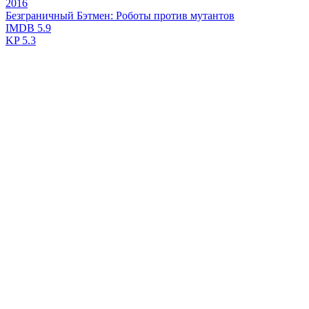
2016
Безграничный Бэтмен: Роботы против мутантов
IMDB
5.9
KP
5.3