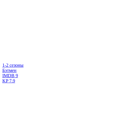
1-2 сезоны
Бэтмен
IMDB
9
KP
7.9