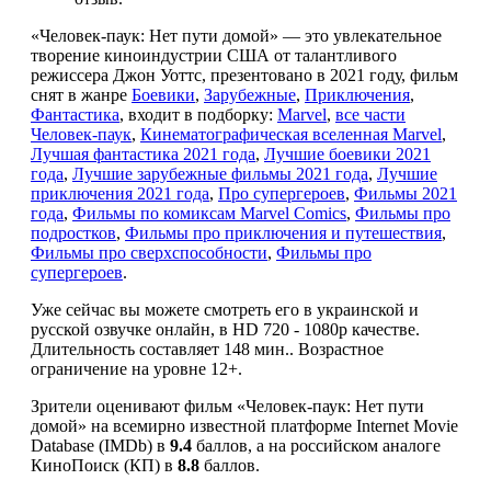
«Человек-паук: Нет пути домой» — это увлекательное
творение киноиндустрии США от талантливого
режиссера Джон Уоттс, презентовано в 2021 году, фильм
снят в жанре
Боевики
,
Зарубежные
,
Приключения
,
Фантастика
, входит в подборку:
Marvel
,
все части
Человек-паук
,
Кинематографическая вселенная Marvel
,
Лучшая фантастика 2021 года
,
Лучшие боевики 2021
года
,
Лучшие зарубежные фильмы 2021 года
,
Лучшие
приключения 2021 года
,
Про супергероев
,
Фильмы 2021
года
,
Фильмы по комиксам Marvel Comics
,
Фильмы про
подростков
,
Фильмы про приключения и путешествия
,
Фильмы про сверхспособности
,
Фильмы про
супергероев
.
Уже сейчас вы можете смотреть его в украинской и
русской озвучке онлайн, в HD 720 - 1080p качестве.
Длительность составляет 148 мин.. Возрастное
ограничение на уровне 12+.
Зрители оценивают фильм «Человек-паук: Нет пути
домой» на всемирно известной платформе Internet Movie
Database (IMDb) в
9.4
баллов, а на российском аналоге
КиноПоиск (КП) в
8.8
баллов.