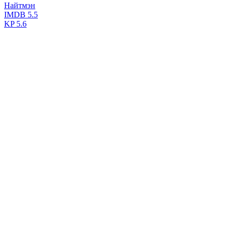
Найтмэн
IMDB
5.5
KP
5.6