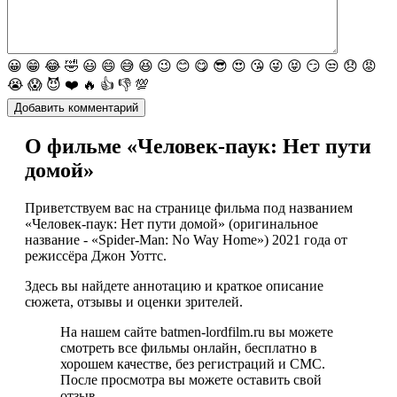
😀
😁
😂
🤣
😃
😄
😅
😆
😉
😊
😋
😎
😍
😘
😜
😝
😏
😒
😞
😡
😭
😱
😈
❤️
🔥
👍
👎
💯
О фильме «Человек-паук: Нет пути
домой»
Приветствуем вас на странице фильма под названием
«Человек-паук: Нет пути домой» (оригинальное
название - «Spider-Man: No Way Home») 2021 года от
режиссёра Джон Уоттс.
Здесь вы найдете аннотацию и краткое описание
сюжета, отзывы и оценки зрителей.
На нашем сайте batmen-lordfilm.ru вы можете
смотреть все фильмы онлайн, бесплатно в
хорошем качестве, без регистраций и СМС.
После просмотра вы можете оставить свой
отзыв.