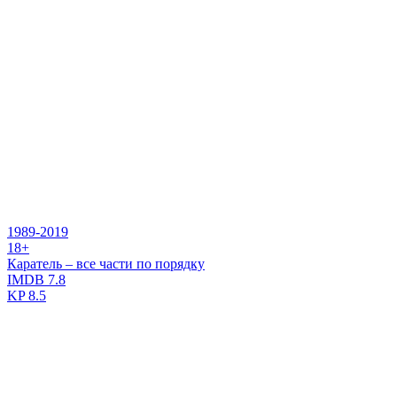
1989-2019
18+
Каратель – все части по порядку
IMDB
7.8
KP
8.5