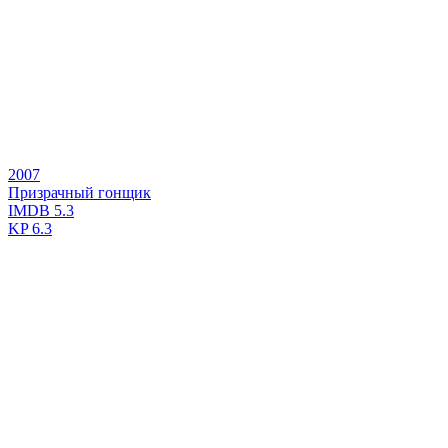
2007
Призрачный гонщик
IMDB
5.3
KP
6.3