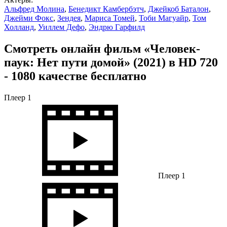
Альфред Молина
,
Бенедикт Камбербэтч
,
Джейкоб Баталон
,
Джейми Фокс
,
Зендея
,
Мариса Томей
,
Тоби Магуайр
,
Том
Холланд
,
Уиллем Дефо
,
Эндрю Гарфилд
Смотреть онлайн фильм «Человек-
паук: Нет пути домой» (2021) в HD 720
- 1080 качестве бесплатно
Плеер 1
Плеер 1