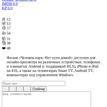
IMDB
6.9
KP
6.9
💩
12
🤣
13
😠
17
👍
54
🤯
31
🥰
38
❤️
48
Фильм «Человек-паук: Нет пути домой» доступен для
онлайн-просмотра на различных устройствах: телефонах
и планшетах Android (с поддержкой HLS), iPhone и iPad
на iOS, а также на телевизорах Smart TV, Android TV,
компьютерах под управлением Windows.
Спойлер