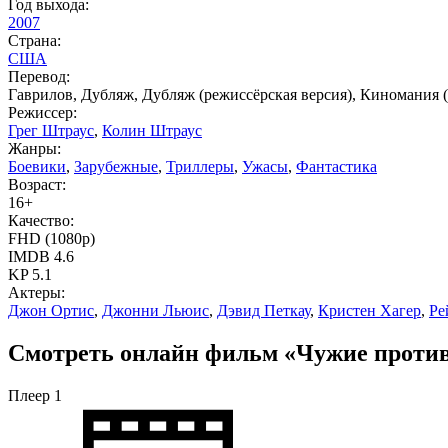
Год выхода:
2007
Страна:
США
Перевод:
Гаврилов, Дубляж, Дубляж (режиссёрская версия), Киномания (р
Режиссер:
Грег Штраус
,
Колин Штраус
Жанры:
Боевики
,
Зарубежные
,
Триллеры
,
Ужасы
,
Фантастика
Возраст:
16+
Качество:
FHD (1080p)
IMDB
4.6
KP
5.1
Актеры:
Джон Ортис
,
Джонни Льюис
,
Дэвид Петкау
,
Кристен Хагер
,
Ре
Смотреть онлайн фильм «Чужие против 
Плеер 1