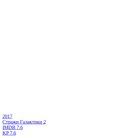
2017
Стражи Галактики 2
IMDB
7.6
KP
7.6