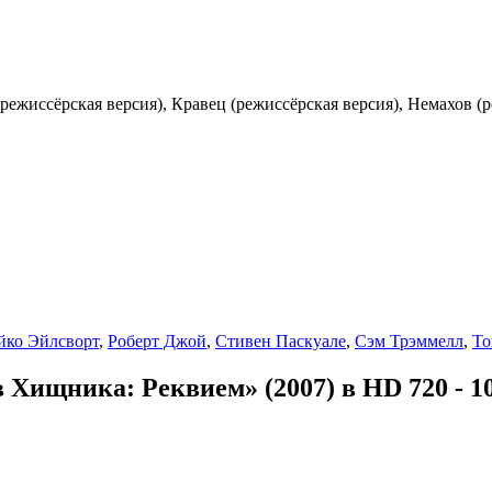
ежиссёрская версия), Кравец (режиссёрская версия), Немахов (р
йко Эйлсворт
,
Роберт Джой
,
Стивен Паскуале
,
Сэм Трэммелл
,
То
Хищника: Реквием» (2007) в HD 720 - 10