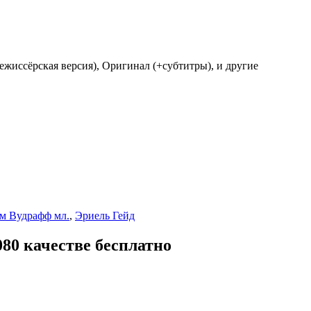
ежиссёрская версия), Оригинал (+субтитры), и другие
м Вудрафф мл.
,
Эриель Гейд
80 качестве бесплатно