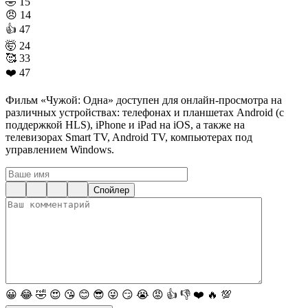
🤣
15
😠
14
👍
47
🤯
24
🥰
33
❤️
47
Фильм «Чужой: Одна» доступен для онлайн-просмотра на
различных устройствах: телефонах и планшетах Android (с
поддержкой HLS), iPhone и iPad на iOS, а также на
телевизорах Smart TV, Android TV, компьютерах под
управлением Windows.
Спойлер
😀
😂
🤣
😍
😘
😊
😎
😜
😏
😭
😡
👍
👎
❤️
🔥
💯