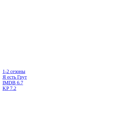
1-2 сезоны
Я есть Грут
IMDB
6.7
KP
7.2