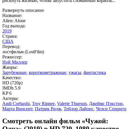
рискнуть жизнью, чтобы запустить сломанный корабль...
Развернуть описание
Название:
Alien: Alone
Год выхода:
2019
Страна:
США
Перевод:
лостфильм (LostFilm)
Режиссер:
Ной Миллер
Жанры:
Зарубежные
,
короткометражные
,
ужасы
,
фантастика
Качество:
HD (720p)
IMDb 5.9
KP 6
Актеры:
Andi Corbaxhi
,
Troy Rippee
,
Valerie Thueson
,
Джеймс Пэкстон
,
Марта Винсент
,
Патрик Ридж
,
Тейлор Лайонс
,
Челси Спирито
Смотреть онлайн фильм «Чужой:
Одна» (2019) в HD 720–1080 качестве