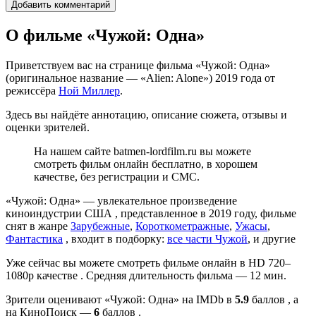
О фильме «Чужой: Одна»
Приветствуем вас на странице фильма «Чужой: Одна»
(оригинальное название — «Alien: Alone») 2019 года от
режиссёра
Ной Миллер
.
Здесь вы найдёте аннотацию, описание сюжета, отзывы и
оценки зрителей.
На нашем сайте batmen-lordfilm.ru вы можете
смотреть фильм онлайн бесплатно, в хорошем
качестве, без регистрации и СМС.
«Чужой: Одна» — увлекательное произведение
киноиндустрии США , представленное в 2019 году, фильме
снят в жанре
Зарубежные
,
Короткометражные
,
Ужасы
,
Фантастика
, входит в подборку:
все части Чужой
, и другие
Уже сейчас вы можете смотреть фильме онлайн в HD 720–
1080p качестве . Средняя длительность фильма — 12 мин.
Зрители оценивают «Чужой: Одна» на IMDb в
5.9
баллов , а
на КиноПоиск —
6
баллов .