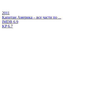
2011
Капитан Америка – все части по ...
IMDB
6.9
KP
6.7