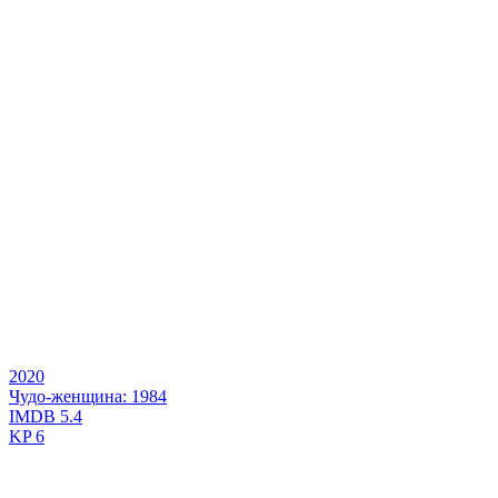
2020
Чудо-женщина: 1984
IMDB
5.4
KP
6