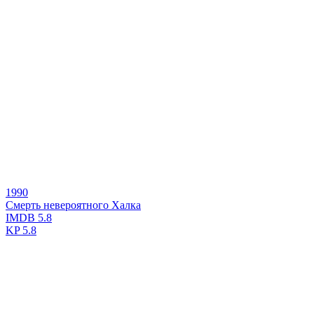
1990
Смерть невероятного Халка
IMDB
5.8
KP
5.8