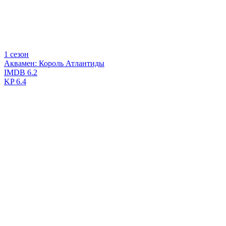
1 сезон
Аквамен: Король Атлантиды
IMDB
6.2
KP
6.4