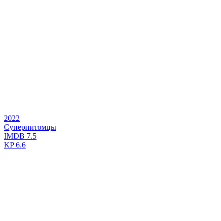
2022
Суперпитомцы
IMDB
7.5
KP
6.6