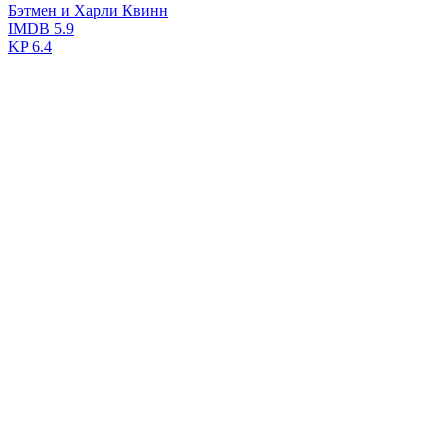
Бэтмен и Харли Квинн
IMDB
5.9
KP
6.4