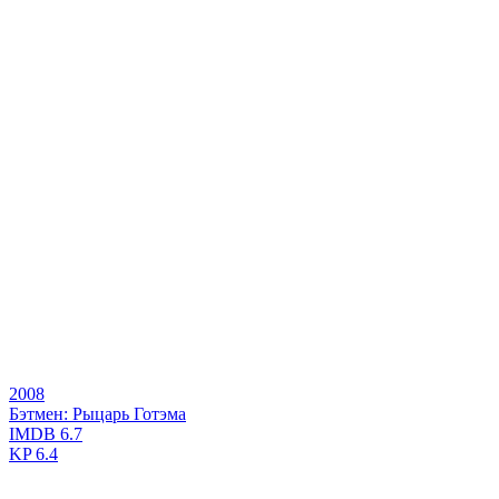
2008
Бэтмен: Рыцарь Готэма
IMDB
6.7
KP
6.4