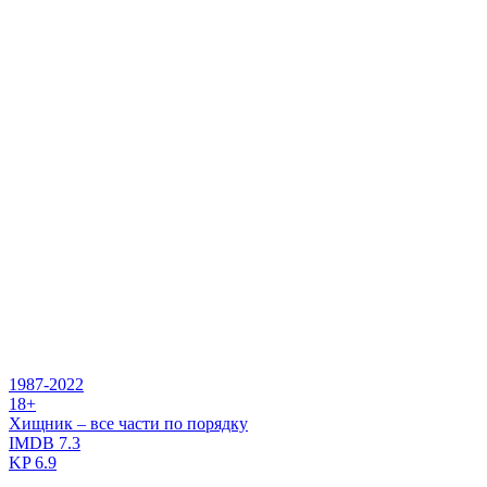
1987-2022
18+
Хищник – все части по порядку
IMDB
7.3
KP
6.9