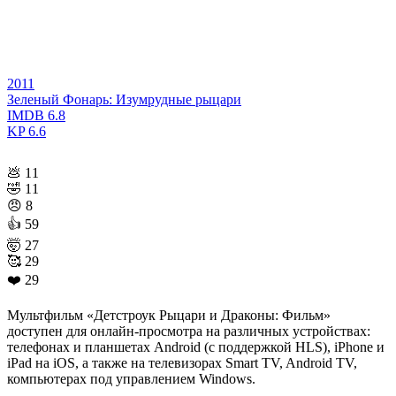
2011
Зеленый Фонарь: Изумрудные рыцари
IMDB
6.8
KP
6.6
💩
11
🤣
11
😠
8
👍
59
🤯
27
🥰
29
❤️
29
Мультфильм «Детстроук Рыцари и Драконы: Фильм»
доступен для онлайн-просмотра на различных устройствах:
телефонах и планшетах Android (с поддержкой HLS), iPhone и
iPad на iOS, а также на телевизорах Smart TV, Android TV,
компьютерах под управлением Windows.