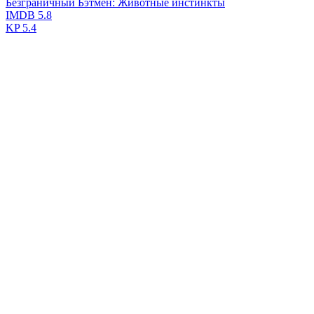
Безграничный Бэтмен: Животные инстинкты
IMDB
5.8
KP
5.4