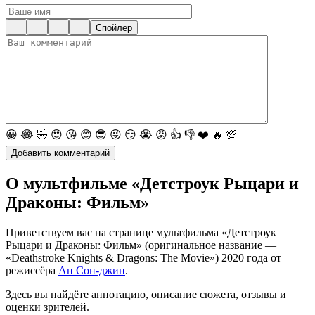
Спойлер
😀
😂
🤣
😍
😘
😊
😎
😜
😏
😭
😡
👍
👎
❤️
🔥
💯
О мультфильме «Детстроук Рыцари и
Драконы: Фильм»
Приветствуем вас на странице мультфильма «Детстроук
Рыцари и Драконы: Фильм» (оригинальное название —
«Deathstroke Knights & Dragons: The Movie») 2020 года от
режиссёра
Ан Сон-джин
.
Здесь вы найдёте аннотацию, описание сюжета, отзывы и
оценки зрителей.