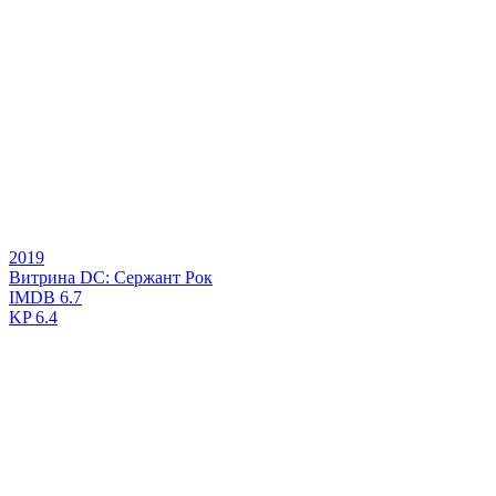
2019
Витрина DC: Сержант Рок
IMDB
6.7
KP
6.4