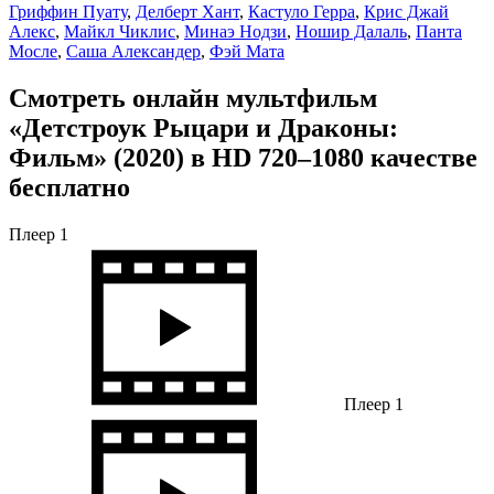
Гриффин Пуату
,
Делберт Хант
,
Кастуло Герра
,
Крис Джай
Алекс
,
Майкл Чиклис
,
Минаэ Нодзи
,
Ношир Далаль
,
Панта
Мосле
,
Саша Александер
,
Фэй Мата
Смотреть онлайн мультфильм
«Детстроук Рыцари и Драконы:
Фильм» (2020) в HD 720–1080 качестве
бесплатно
Плеер 1
Плеер 1