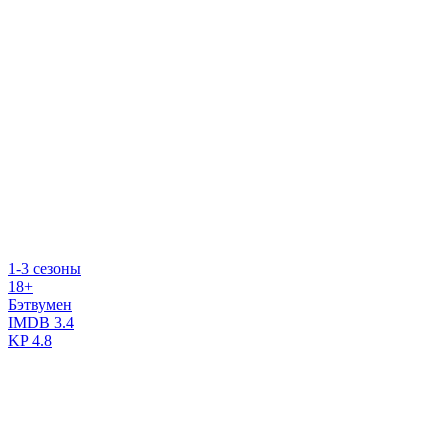
1-3 сезоны
18+
Бэтвумен
IMDB
3.4
KP
4.8