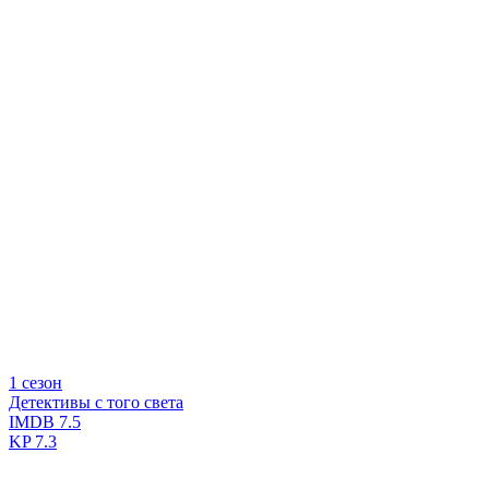
1 сезон
Детективы с того света
IMDB
7.5
KP
7.3