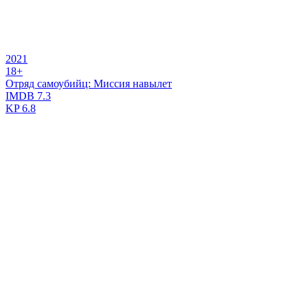
2021
18+
Отряд самоубийц: Миссия навылет
IMDB
7.3
KP
6.8