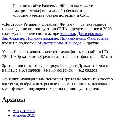
На нашем сайте batmen-lordfilm.ru вы можете
смотреть мультфильм онлайн бесплатно, в
хорошем качестве, без регистрации и СМС.
«Детстроук Рыцари и Драконы: Фильм» — увлекательное
произведение киноиндустрии США , представленное в 2020
году, мультфильме снят в жанре
Боевики
,
Для взрослых
,
Зарубежные
,
Полнометражные
,
Приключения
,
Фантастика
,
входит в подборку:
Мультфильмы 2020 года
, и другие
Уже сейчас вы можете смотреть мультфильме онлайн в HD
720–1080p качестве . Средняя длительность фильма — 87 мин.
Зрители оценивают «Детстроук Рыцари и Драконы: Фильм»
на IMDb в
6.4
баллов , а на КиноПоиск —
6.2
баллов .
Рейтинги мультфильмы помогают зрителям оценить качество
контента, выбрать интересные проекты и понять, насколько
мультфильме популярен и хорошо принят аудиторией.
Архивы
Август 2026
Апрель 2025