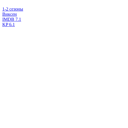
1-2 сезоны
Виксен
IMDB
7.1
KP
6.1