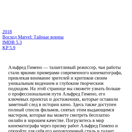
2018
Восход Marvel: Тайные воины
IMDB
5.3
KP
5.9
Альфред Гимено — талантливый режиссер, чьи работы
стали яркими примерами современного кинематографа,
привлекая внимание зрителей и критиков своим
уникальным видением и глубоким творческим
подходом. На этой странице вы сможете узнать больше
о профессиональном пути Альфред Гимено, его
ключевых проектах и достижениях, которые оставили
заметный след в истории кино. Здесь также доступен
полный список фильмов, снятых этим выдающимся
мастером, которые вы можете смотреть бесплатно
онлайн в хорошем качестве. Погрузитесь в мир
кинематографа через призму работ Альфред Гимено и
откройте для себя его неповторимый стиль и талант.