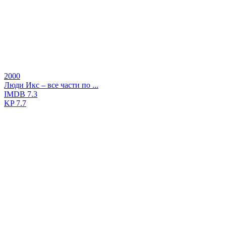
2000
Люди Икс – все части по ...
IMDB
7.3
KP
7.7