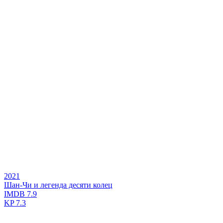
2021
Шан-Чи и легенда десяти колец
IMDB
7.9
KP
7.3