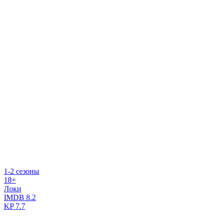
1-2 сезоны
18+
Локи
IMDB
8.2
KP
7.7