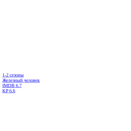
1-2 сезоны
Железный человек
IMDB
6.7
KP
6.6