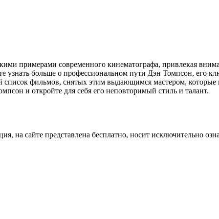
ркими примерами современного кинематографа, привлекая вним
те узнать больше о профессиональном пути Дэн Томпсон, его кл
й список фильмов, снятых этим выдающимся мастером, которые 
мпсон и откройте для себя его неповторимый стиль и талант.
ция, на сайте представлена бесплатно, носит исключительно озн