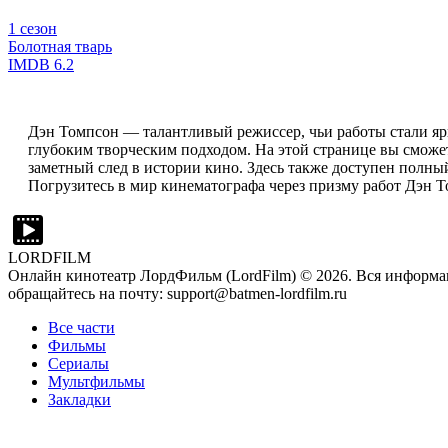
1 сезон
Болотная тварь
IMDB
6.2
Дэн Томпсон — талантливый режиссер, чьи работы стали я
глубоким творческим подходом. На этой странице вы сможе
заметный след в истории кино. Здесь также доступен полны
Погрузитесь в мир кинематографа через призму работ Дэн То
LORDFILM
Онлайн кинотеатр ЛордФильм (LordFilm) ©
2026
. Вся информа
обращайтесь на почту: support@batmen-lordfilm.ru
Все части
Фильмы
Сериалы
Мультфильмы
Закладки