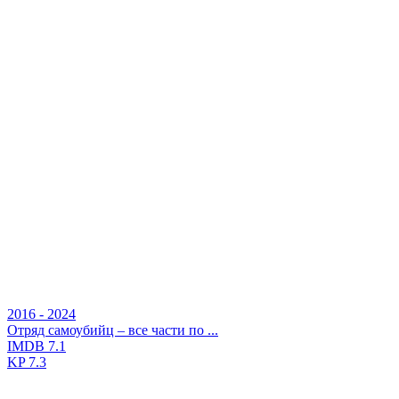
2016 - 2024
Отряд самоубийц – все части по ...
IMDB
7.1
KP
7.3