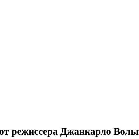
т режиссера Джанкарло Вольп