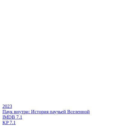
2023
Паук внутри: История паучьей Вселенной
IMDB
7.1
KP
7.1