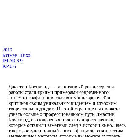
2019
Бэтмен: Тихо!
IMDB
6.9
KP
6.6
Джастин Коуплэнд — талантливый режиссер, чьи
работы стали яркими примерами современного
кинематографа, привлекая внимание зрителей и
критиков своим уникальным видением и глубоким
творческим подходом. На этой странице вы сможете
узнать больше о профессиональном пути Джастин
Коуплэнд, его ключевых проектах и достижениях,
которые оставили заметный след в истории кино. Здесь
также доступен полный список фильмов, снятых этим
выдающимся мастером, которые вы можете смотреть