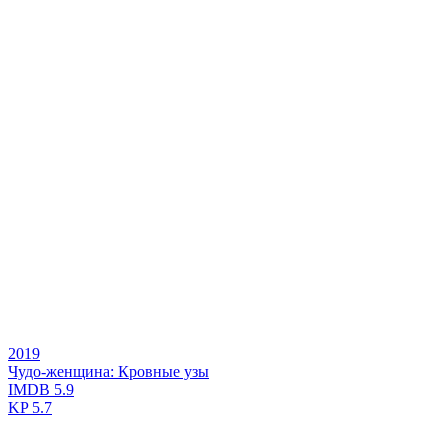
2019
Чудо-женщина: Кровные узы
IMDB
5.9
KP
5.7