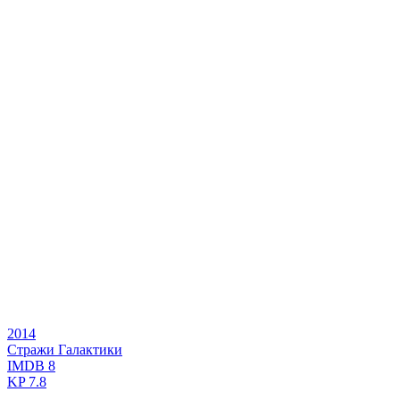
2014
Стражи Галактики
IMDB
8
KP
7.8