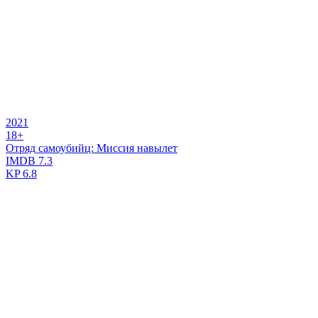
2021
18+
Отряд самоубийц: Миссия навылет
IMDB
7.3
KP
6.8