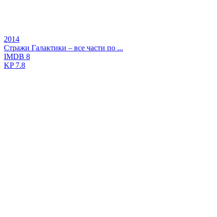
2014
Стражи Галактики – все части по ...
IMDB
8
KP
7.8