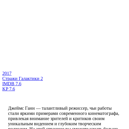
2017
Стражи Галактики 2
IMDB
7.6
KP
7.6
Джеймс Ганн — талантливый режиссер, чьи работы
стали яркими примерами современного кинематографа,
привлекая внимание зрителей и критиков своим
уникальным видением и глубоким творческим
подходом. На этой странице вы сможете узнать больше