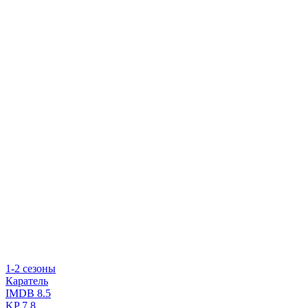
1-2 сезоны
Каратель
IMDB
8.5
KP
7.8