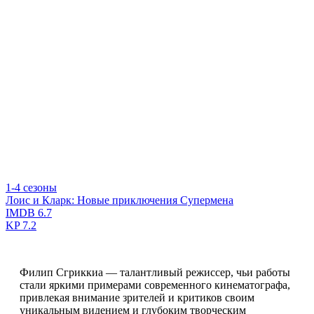
1-4 сезоны
Лоис и Кларк: Новые приключения Супермена
IMDB
6.7
KP
7.2
Филип Сгриккиа — талантливый режиссер, чьи работы
стали яркими примерами современного кинематографа,
привлекая внимание зрителей и критиков своим
уникальным видением и глубоким творческим